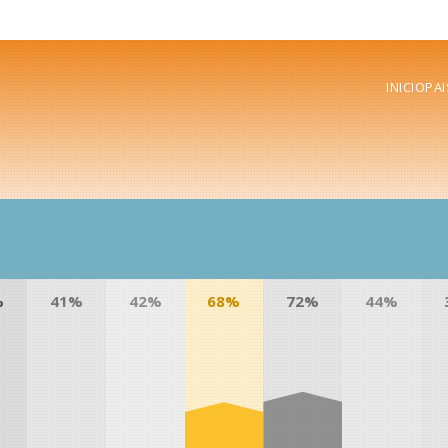
INICIO
PAI
%
41%
42%
68%
72%
44%