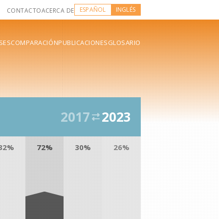
ESPAÑOL
INGLÉS
CONTACTO
ACERCA DE
SES
COMPARACIÓN
PUBLICACIONES
GLOSARIO
2017
2023
32%
72%
30%
26%