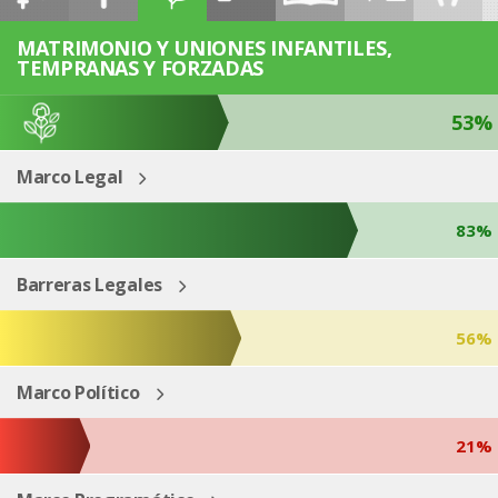
ESP
ENG
MATRIMONIO Y UNIONES INFANTILES,
TEMPRANAS Y FORZADAS
53%
Marco Legal
83%
Barreras Legales
56%
Marco Político
21%