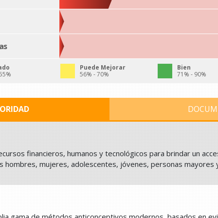
as
ado
Puede Mejorar
Bien
 55%
56% - 70%
71% - 90%
IORIDAD
DOCUM
ecursos financieros, humanos y tecnológicos para brindar un acceso
dos hombres, mujeres, adolescentes, jóvenes, personas mayores y
plia gama de métodos anticonceptivos modernos, basados en evide