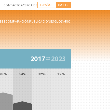
ESPAÑOL
INGLÉS
CONTACTO
ACERCA DE
SES
COMPARACIÓN
PUBLICACIONES
GLOSARIO
2017
2023
78%
64%
32%
37%