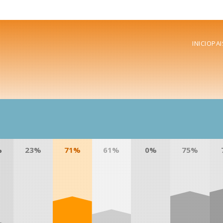
INICIO
PAI
%
23%
71%
61%
0%
75%