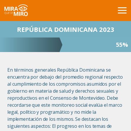
REPÚBLICA DOMINICANA 2023
INICIO
PAISES
55%
COMPARACIÓN
PUBLICACIONES
En términos generales República Dominicana se
encuentra por debajo del promedio regional respecto
GLOSARIO
al cumplimiento de los compromisos asumidos por el
gobierno en materia de salud y derechos sexuales y
ACERCA DE
reproductivos en el Consenso de Montevideo. Debe
recordarse que este monitoreo social evalúa el marco
BUSCAR
legal, político y programático y no mide la
implementación de los mismos. Se destacan los
CONTACTO
siguientes aspectos: El progreso en los temas de