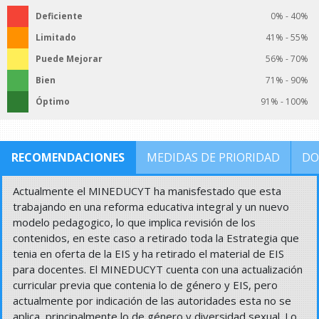
Deficiente
0% - 40%
Limitado
41% - 55%
Puede Mejorar
56% - 70%
Bien
71% - 90%
Óptimo
91% - 100%
RECOMENDACIONES
MEDIDAS DE PRIORIDAD
DO
Actualmente el MINEDUCYT ha manisfestado que esta
trabajando en una reforma educativa integral y un nuevo
modelo pedagogico, lo que implica revisión de los
contenidos, en este caso a retirado toda la Estrategia que
tenia en oferta de la EIS y ha retirado el material de EIS
para docentes. El MINEDUCYT cuenta con una actualización
curricular previa que contenia lo de género y EIS, pero
actualmente por indicación de las autoridades esta no se
aplica, principalmente lo de género y diversidad sexual. Lo