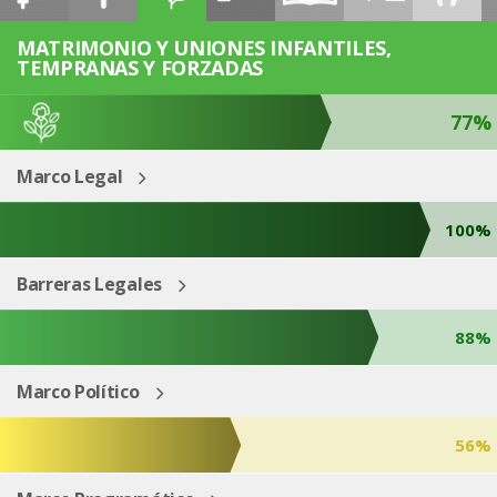
ESP
ENG
MATRIMONIO Y UNIONES INFANTILES,
TEMPRANAS Y FORZADAS
77%
Marco Legal
100%
Barreras Legales
88%
Marco Político
56%