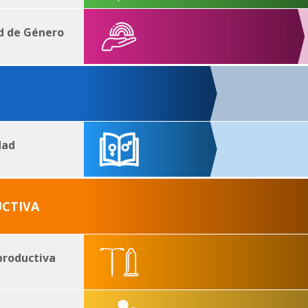
ad de Género
dad
UCTIVA
productiva