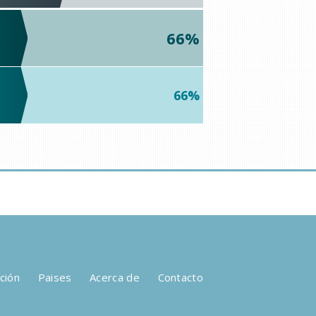
66%
66%
ción
Paises
Acerca de
Contacto