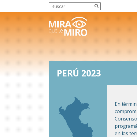
PERÚ 2023
En términ
compromis
Consenso 
programát
en los te