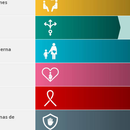
nes
terna
imas de