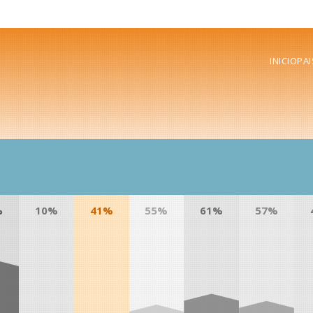
INICIO
PAI
%
10%
41%
55%
61%
57%