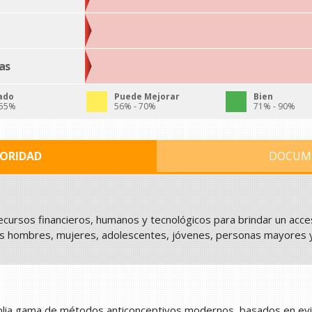
as
ado
Puede Mejorar
Bien
 55%
56% - 70%
71% - 90%
IORIDAD
DOCUM
ecursos financieros, humanos y tecnológicos para brindar un acceso
dos hombres, mujeres, adolescentes, jóvenes, personas mayores y
plia gama de métodos anticonceptivos modernos, basados en evide