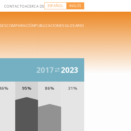
ESPAÑOL
INGLÉS
CONTACTO
ACERCA DE
SES
COMPARACIÓN
PUBLICACIONES
GLOSARIO
2017
2023
46%
95%
86%
31%