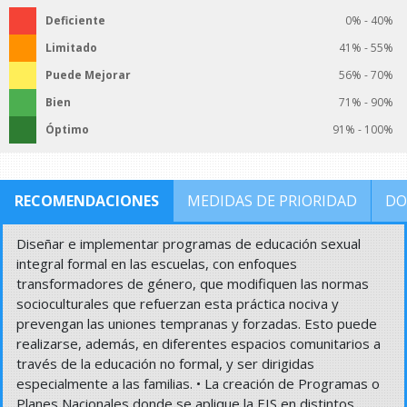
Deficiente
0% - 40%
Limitado
41% - 55%
Puede Mejorar
56% - 70%
Bien
71% - 90%
Óptimo
91% - 100%
RECOMENDACIONES
MEDIDAS DE PRIORIDAD
DO
Diseñar e implementar programas de educación sexual
integral formal en las escuelas, con enfoques
transformadores de género, que modifiquen las normas
socioculturales que refuerzan esta práctica nociva y
prevengan las uniones tempranas y forzadas. Esto puede
realizarse, además, en diferentes espacios comunitarios a
través de la educación no formal, y ser dirigidas
especialmente a las familias. • La creación de Programas o
Planes Nacionales donde se aplique la EIS en distintos