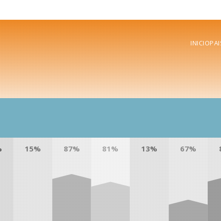
INICIO
PAI
%
15%
87%
81%
13%
67%