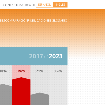
ESPAÑOL
INGLÉS
CONTACTO
ACERCA DE
SES
COMPARACIÓN
PUBLICACIONES
GLOSARIO
2017
2023
85%
96%
71%
32%