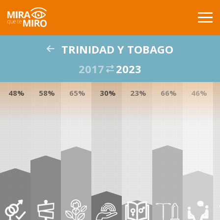
TRINIDAD Y TOBAGO
INICIO
2017
2023
PAISES
48%
58%
65%
30%
23%
66%
46%
COMPARACIÓN
PUBLICACIONES
GLOSARIO
ACERCA DE
BUSCAR
CONTACTO