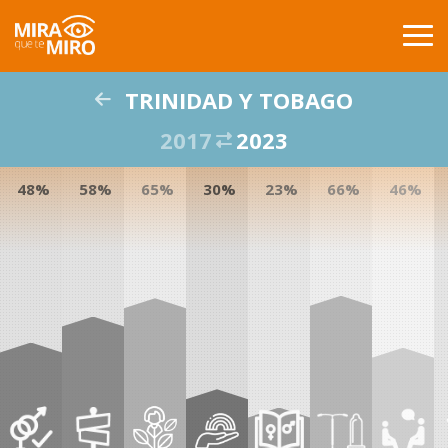
TRINIDAD Y TOBAGO
INICIO
2017
2023
PAISES
48%
58%
65%
30%
23%
66%
46%
COMPARACIÓN
PUBLICACIONES
GLOSARIO
ACERCA DE
BUSCAR
CONTACTO