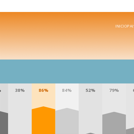
INICIO
PAI
%
38%
86%
84%
52%
79%