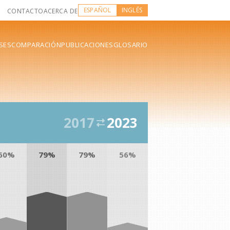
ESPAÑOL
INGLÉS
CONTACTO
ACERCA DE
SES
COMPARACIÓN
PUBLICACIONES
GLOSARIO
2017
2023
60%
79%
79%
56%