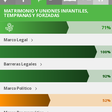
ESP
ENG
MATRIMONIO Y UNIONES INFANTILES,
TEMPRANAS Y FORZADAS
71%
Marco Legal
100%
Barreras Legales
92%
Marco Político
52%