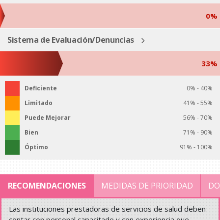
0%
Sistema de Evaluación/Denuncias
33%
Deficiente
0% - 40%
Limitado
41% - 55%
Puede Mejorar
56% - 70%
Bien
71% - 90%
Óptimo
91% - 100%
RECOMENDACIONES
MEDIDAS DE PRIORIDAD
DO
Las instituciones prestadoras de servicios de salud deben
contar con personal capacitado y con experiencia que